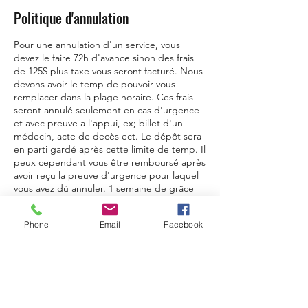
Politique d'annulation
Pour une annulation d'un service, vous
devez le faire 72h d'avance sinon des frais
de 125$ plus taxe vous seront facturé. Nous
devons avoir le temp de pouvoir vous
remplacer dans la plage horaire. Ces frais
seront annulé seulement en cas d'urgence
et avec preuve a l'appui, ex; billet d'un
médecin, acte de decès ect. Le dépôt sera
en parti gardé après cette limite de temp. Il
peux cependant vous être remboursé après
avoir reçu la preuve d'urgence pour laquel
vous avez dû annuler. 1 semaine de grâce
vous est accordé pour présenté la preuve.
Phone
Email
Facebook
Coordonnées
721 Boulevard Saint-René E, Gatineau, QC
J8P 8A7, Canada